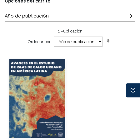
Opciones del carrito
Año de publicación
1
Publicación
Orden
Ordenar por
ascendente
Autores
Año de edición
eBook
Gratuito