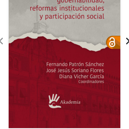
Transformaciones en la administración
pública y política en la 4T:
eBook
Gratuito
Impreso
$250.00