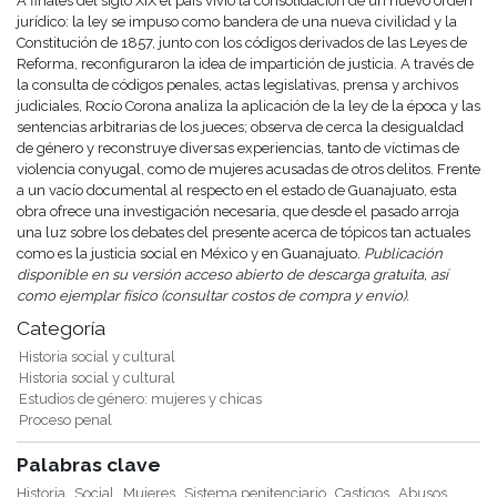
A finales del siglo XIX el país vivió la consolidación de un nuevo orden
jurídico: la ley se impuso como bandera de una nueva civilidad y la
Constitución de 1857, junto con los códigos derivados de las Leyes de
Reforma, reconfiguraron la idea de impartición de justicia. A través de
la consulta de códigos penales, actas legislativas, prensa y archivos
judiciales, Rocío Corona analiza la aplicación de la ley de la época y las
sentencias arbitrarias de los jueces; observa de cerca la desigualdad
de género y reconstruye diversas experiencias, tanto de víctimas de
violencia conyugal, como de mujeres acusadas de otros delitos. Frente
a un vacío documental al respecto en el estado de Guanajuato, esta
obra ofrece una investigación necesaria, que desde el pasado arroja
una luz sobre los debates del presente acerca de tópicos tan actuales
como es la justicia social en México y en Guanajuato.
Publicación
disponible en su versión acceso abierto de descarga gratuita, así
como ejemplar físico (consultar costos de compra y envío).
Categoría
Historia social y cultural
Historia social y cultural
Estudios de género: mujeres y chicas
Proceso penal
Palabras clave
Historia
Social
Mujeres
Sistema penitenciario
Castigos
Abusos