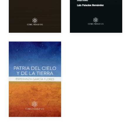
Impreso
$80.00
Impreso
$80.00
Autor
Año de edición
Impreso
$100.00