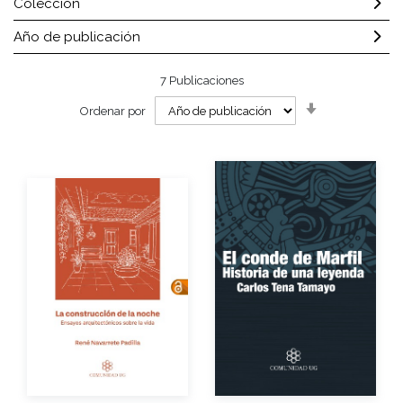
Colección
Año de publicación
7
Publicaciones
Orden
Ordenar por
ascendente
Autor
Autor
Año de edición
Año de edición
eBook
Gratuito