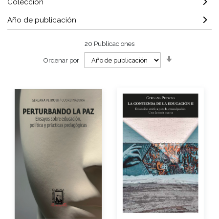
Colección
Año de publicación
20
Publicaciones
Orden
Ordenar por
ascendente
Autor
Autor
Año de edición
Año de edición
Impreso
$250.00
Impreso
$140.00