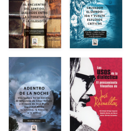
Año de edición
Año de edición
Impreso
$200.00
Impreso
$150.00
Autor
Autores
Año de edición
Año de edición
Impreso
$250.00
Impreso
$230.00