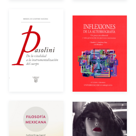
Autor
Autor
Año de edición
Año de edición
Impreso
$250.00
Impreso
$200.00
eBook
Gratuito
Autor
Autor