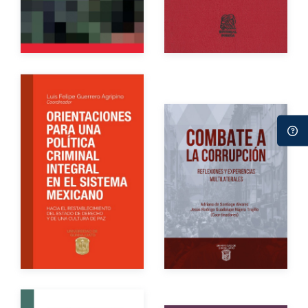
Impreso
$700.00
Impreso
$400.00
Autor
Autores
Año de edición
Año de edición
Impreso
$150.00
Impreso
$220.00
Impreso
$320.00