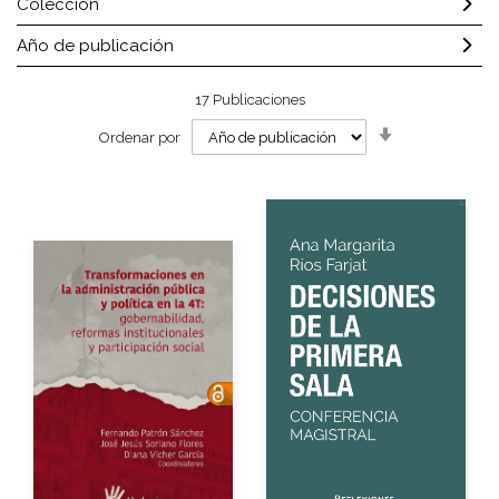
Colección
Año de publicación
17
Publicaciones
Orden
Ordenar por
ascendente
Autor
Autores
Año de edición
Año de edición
Impreso
$100.00
eBook
Gratuito