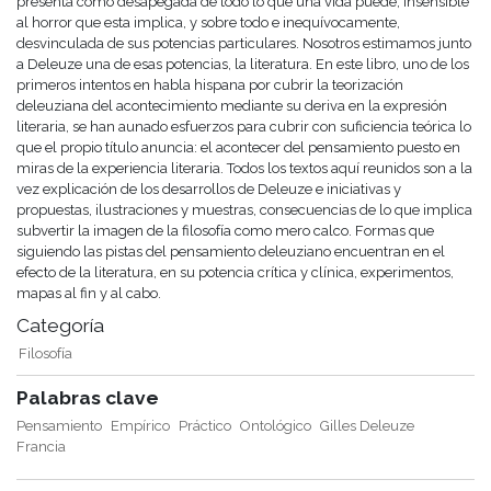
presenta como desapegada de todo lo que una vida puede, insensible
al horror que esta implica, y sobre todo e inequívocamente,
desvinculada de sus potencias particulares. Nosotros estimamos junto
a Deleuze una de esas potencias, la literatura. En este libro, uno de los
primeros intentos en habla hispana por cubrir la teorización
deleuziana del acontecimiento mediante su deriva en la expresión
literaria, se han aunado esfuerzos para cubrir con suficiencia teórica lo
que el propio título anuncia: el acontecer del pensamiento puesto en
miras de la experiencia literaria. Todos los textos aquí reunidos son a la
vez explicación de los desarrollos de Deleuze e iniciativas y
propuestas, ilustraciones y muestras, consecuencias de lo que implica
subvertir la imagen de la filosofía como mero calco. Formas que
siguiendo las pistas del pensamiento deleuziano encuentran en el
efecto de la literatura, en su potencia crítica y clínica, experimentos,
mapas al fin y al cabo.
Categoría
Filosofía
Palabras clave
Pensamiento
Empírico
Práctico
Ontológico
Gilles Deleuze
Francia