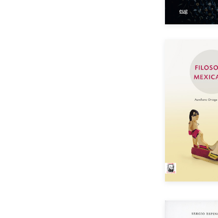
Aut
Año de e
Impreso