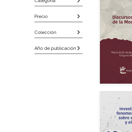
Categoría
Precio
Auto
Colección
Año de e
Año de publicación
eBook
Impreso
Auto