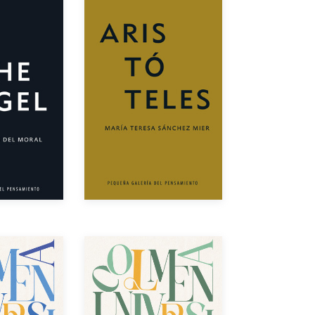
Autor
or
Año de edición
dición
eBook
Gratuito
Gratuito
Autor
or