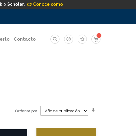
k
o
Scholar
.
👉 Conoce cómo
Mi carrito
erto
Contacto
Orden
Ordenar por
ascendente