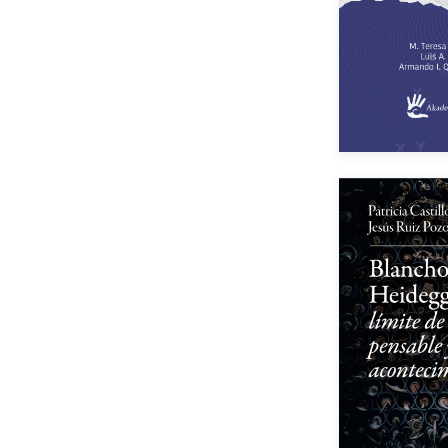
Año de e
eBook
Auto
Año de e
Impreso