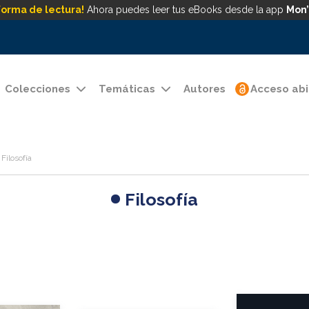
forma de lectura!
Ahora puedes leer tus eBooks desde la app
Mon’
Colecciones
Temáticas
Autores
Acceso abi
Filosofía
Filosofía