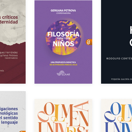
res
Autor
Aut
Año de edición
Año de e
dición
Gratuito
eBook
Gratuito
$250.00
Impreso
$200.00
eBook
res
Autor
Aut