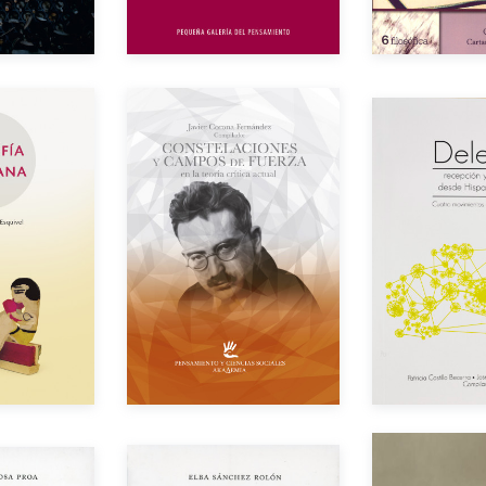
or
Auto
Autor
dición
Año de edición
Año de e
Impreso
$200.00
$200.00
Impreso