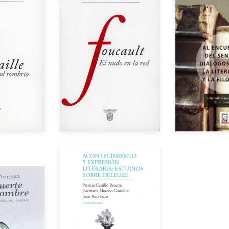
Autor
or
Aut
Año de edición
dición
Año de e
Impreso
$190.00
$150.00
Impreso
Autores
or