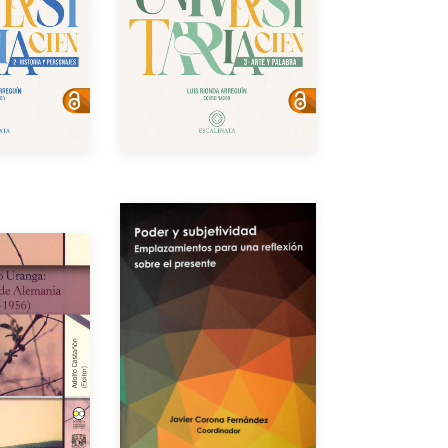
Año de edición
dición
Gratuito
eBook
Gratuito
Autores
or
Año de edición
dición
$600.00
Impreso
$250.00