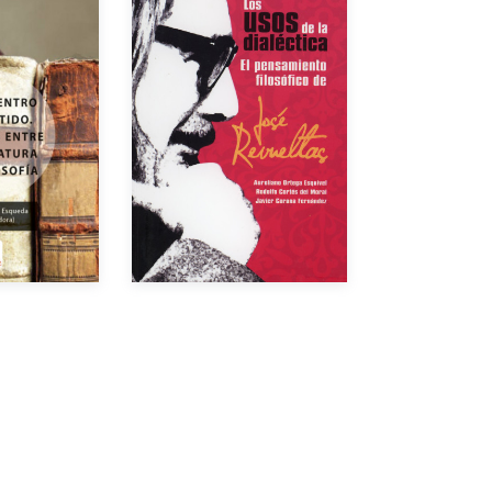
Autores
or
Año de edición
dición
$200.00
Impreso
$230.00