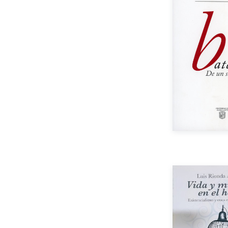
Aut
Año de e
Impreso
Aut