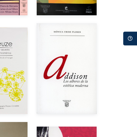
Autor
res
Año de edición
dición
$100.00
Impreso
$140.00