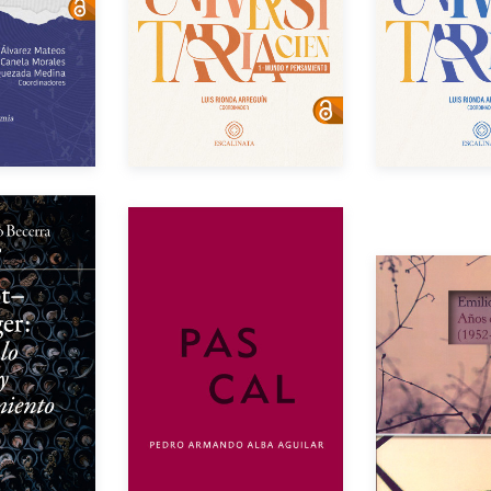
Año de edición
dición
Año de e
eBook
Gratuito
Gratuito
eBook
Impreso
$600.00
Autor
res
Aut
Año de edición
dición
Año de e
Impreso
$250.00
Impreso
$100.00