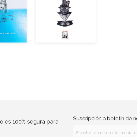
Año de edición
dición
Impreso
$200.00
$100.00
Suscripción a boletín de n
co es 100% segura para