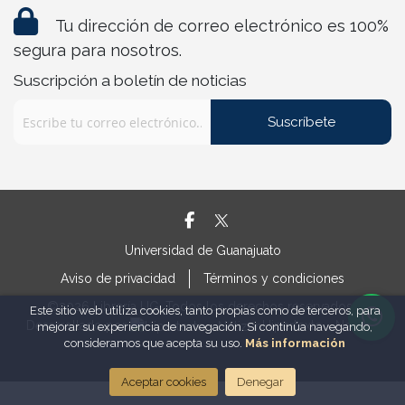
Tu dirección de correo electrónico es 100%
segura para nosotros.
Suscripción a boletín de noticias
Suscríbete
Universidad de Guanajuato
Aviso de privacidad
Términos y condiciones
©2026 Librería UG. Todos los derechos reservados |
Este sitio web utiliza cookies, tanto propias como de terceros, para
Desarrollado por
Hipertexto - Netizen
mejorar su experiencia de navegación. Si continúa navegando,
consideramos que acepta su uso.
Más información
Aceptar cookies
Denegar