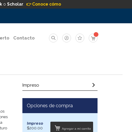
k
o
Scholar
.
👉 Conoce cómo
Mi carrito
erto
Contacto
Impreso
Opciones de compra
los
iones
la
Impreso
uturo
$200.00
Agregar a mi carrito