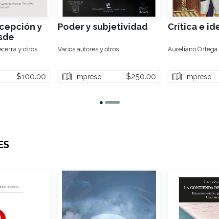
cepción y
Poder y subjetividad
Crítica e i
sde
rica
ecerra y otros
Varios autores y otros
Aureliano Ortega
$100.00
$250.00
Impreso
Impreso
ES