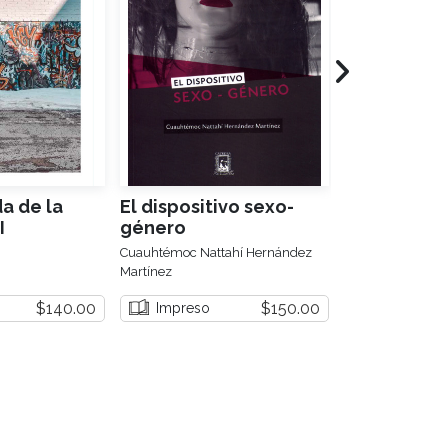
a de la
El dispositivo sexo-
Los usos de
I
género
dialéctica
Cuauhtémoc Nattahí Hernández
Aureliano Ortega 
Martínez
$140.00
$150.00
Impreso
Impreso