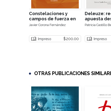
Constelaciones y
Deleuze: re
campos de fuerza en
apuesta de
la teoría crítica actual
Hispanoamé
Javier Corona Fernández
Patricia Castillo B
$200.00
Impreso
Impreso
OTRAS PUBLICACIONES SIMILAR