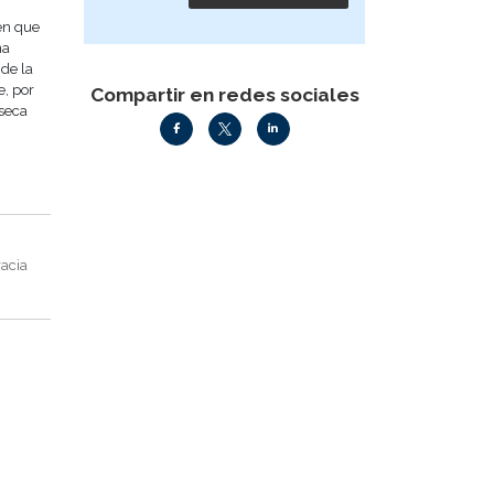
en que
na
de la
e, por
Compartir en redes sociales
nseca
racia