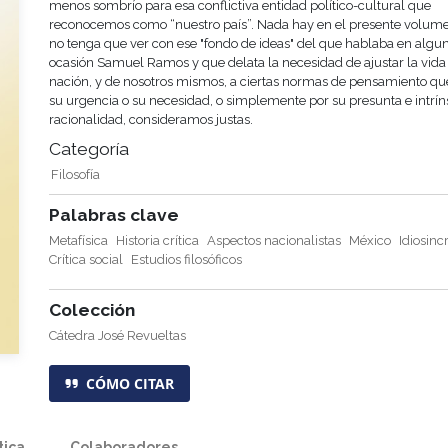
menos sombrío para esa conflictiva entidad político-cultural que
reconocemos como “nuestro país”. Nada hay en el presente volum
no tenga que ver con ese "fondo de ideas" del que hablaba en algu
ocasión Samuel Ramos y que delata la necesidad de ajustar la vida 
nación, y de nosotros mismos, a ciertas normas de pensamiento qu
su urgencia o su necesidad, o simplemente por su presunta e intrí
racionalidad, consideramos justas.
Categoría
Filosofía
Palabras clave
Metafísica
Historia crítica
Aspectos nacionalistas
México
Idiosinc
Crítica social
Estudios filosóficos
Colección
Cátedra José Revueltas
CÓMO CITAR
tica
Colaboradores