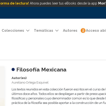
forma de lectura!
Ahora puedes leer tus eBooks desde la app
Mon’
Colecciones
Temáticas
Autores
Acceso abi
Filosofía Mexicana
Autor(es)
Aureliano Ortega Esquivel
Los textos reunidos en esta colección fueron escritos en el curso de 
últimos doce años. Todos ellos se despliegan a partir de preocupac
filosóficas y personales cuyo denominador común es lo que desde 
práctica de la filosofía sea posible aportar a la construcción de un f