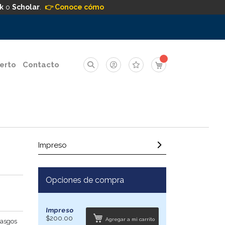
k
o
Scholar
.
👉 Conoce cómo
Mi carrito
erto
Contacto
Impreso
Opciones de compra
Impreso
$200.00
Agregar a mi carrito
rasgos