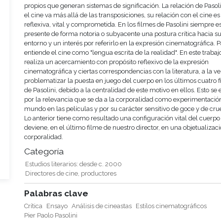
propios que generan sistemas de significación. La relación de Pasol
el cine va más allá de las transposiciones, su relación con el cine e
reflexiva, vital y comprometida. En los filmes de Pasolini siempre e
presente de forma notoria o subyacente una postura crítica hacia s
entorno y un interés por referirlo en la expresión cinematográfica. P
entiende el cine como "lengua escrita de la realidad". En este trabaj
realiza un acercamiento con propósito reflexivo de la expresión
cinematográfica y ciertas correspondencias con la literatura, a la v
problematizar la puesta en juego del cuerpo en los últimos cuatro 
de Pasolini, debido a la centralidad de este motivo en ellos. Esto se 
por la relevancia que se da a la corporalidad como experimentació
mundo en las películas y por su carácter sensitivo de goce y de cru
Lo anterior tiene como resultado una configuración vital del cuerp
deviene, en el último filme de nuestro director, en una objetualizaci
corporalidad.
Categoría
Estudios literarios: desde c. 2000
Directores de cine, productores
Palabras clave
Crítica
Ensayo
Análisis de cineastas
Estilos cinematográficos
Pier Paolo Pasolini