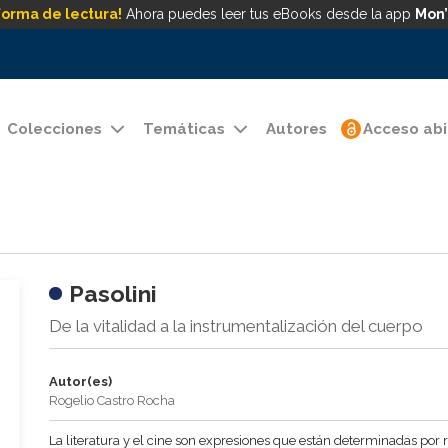
forma de lectura!
Ahora puedes leer tus eBooks desde la app
Mon’
Colecciones
Temáticas
Autores
Acceso abi
Pasolini
De la vitalidad a la instrumentalización del cuerpo
Autor(es)
Rogelio Castro Rocha
La literatura y el cine son expresiones que están determinadas por 