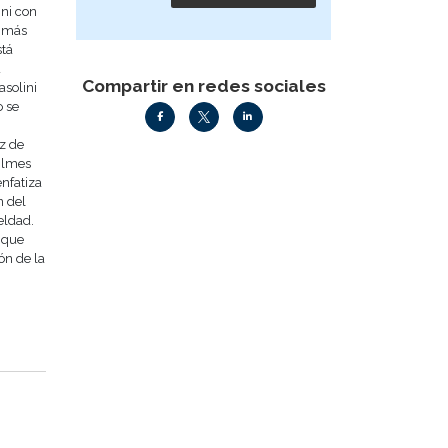
ini con
s más
stá
u
Compartir en redes sociales
asolini
o se
ez de
filmes
enfatiza
n del
eldad.
o que
ón de la