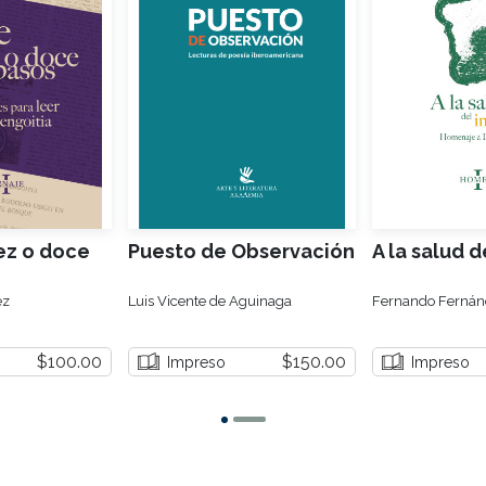
ez o doce
Puesto de Observación
A la salud d
ez
Luis Vicente de Aguinaga
Fernando Fernánd
$100.00
$150.00
Impreso
Impreso