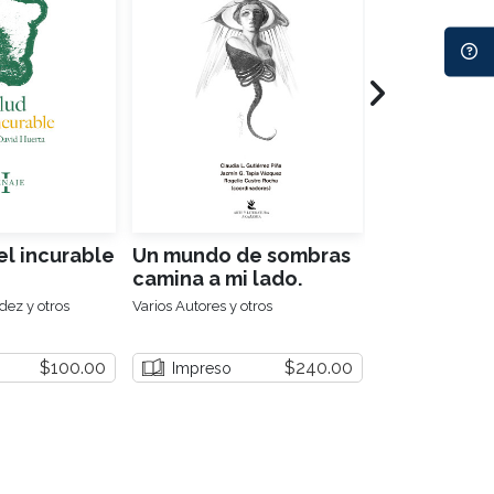
el incurable
Un mundo de sombras
La experie
camina a mi lado.
literaria e
Estudios críticos de la
indígenas 
ez y otros
Varios Autores y otros
Varios Autores y 
obra de Amparo Dávila
$100.00
$240.00
Impreso
Impreso