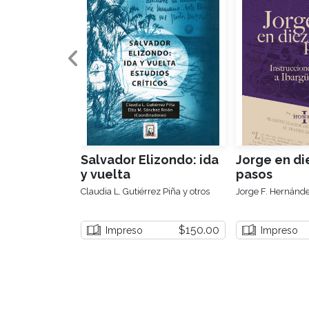
Salvador Elizondo: ida
Jorge en di
y vuelta
pasos
Claudia L. Gutiérrez Piña y otros
Jorge F. Hernánd
$150.00
Impreso
Impreso