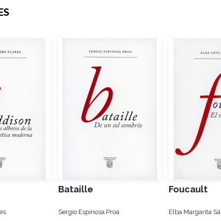
ES
Bataille
Foucault
es
Sergio Espinosa Proa
Elba Margarita S