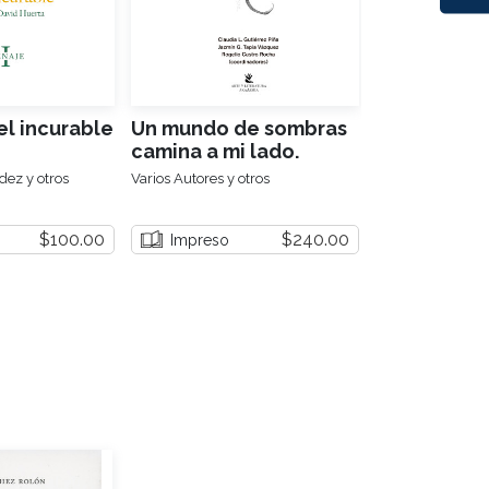
el incurable
Un mundo de sombras
Pasolini
camina a mi lado.
Estudios críticos de la
ez y otros
Varios Autores y otros
Rogelio Castro R
obra de Amparo Dávila
$100.00
$240.00
Impreso
Impreso