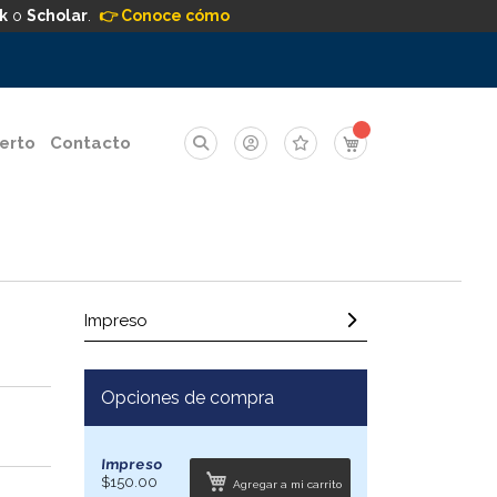
k
o
Scholar
.
👉 Conoce cómo
Mi carrito
erto
Contacto
Impreso
Opciones de compra
Impreso
$150.00
Agregar a mi carrito