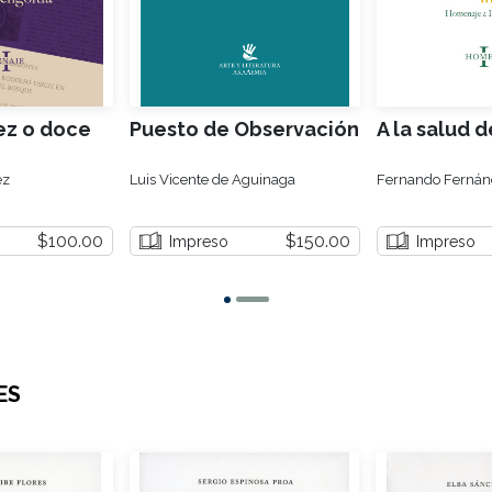
ez o doce
Puesto de Observación
A la salud d
ez
Luis Vicente de Aguinaga
Fernando Fernánd
$100.00
$150.00
Impreso
Impreso
ES