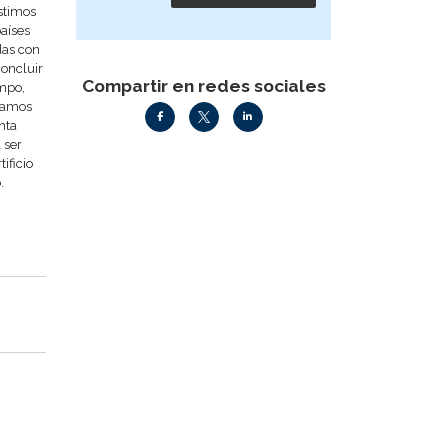
istimos
países
das con
concluir
Compartir en redes sociales
empo,
tramos
nta
 ser
ificio
.