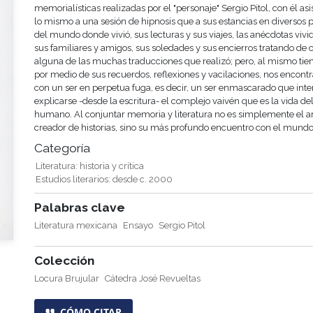
memorialísticas realizadas por el "personaje" Sergio Pitol, con él as
lo mismo a una sesión de hipnosis que a sus estancias en diversos 
del mundo donde vivió, sus lecturas y sus viajes, las anécdotas vivi
sus familiares y amigos, sus soledades y sus encierros tratando de 
alguna de las muchas traducciones que realizó; pero, al mismo ti
por medio de sus recuerdos, reflexiones y vacilaciones, nos encon
con un ser en perpetua fuga, es decir, un ser enmascarado que inte
explicarse -desde la escritura- el complejo vaivén que es la vida del
humano. Al conjuntar memoria y literatura no es simplemente el art
creador de historias, sino su más profundo encuentro con el mundo
Categoría
Literatura: historia y crítica
Estudios literarios: desde c. 2000
Palabras clave
Literatura mexicana
Ensayo
Sergio Pitol
Colección
Locura Brujular
Cátedra José Revueltas
CÓMO CITAR