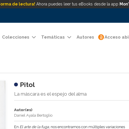
forma de lectura!
Ahora puedes leer tus eBooks desde la app
Mon’
Colecciones
Temáticas
Autores
Acceso abi
Pitol
La máscara es el espejo del alma
Autor(es)
Daniel Ayala Bertoglio
En
El arte de la fuga
, nos encontramos con múltiples variaciones