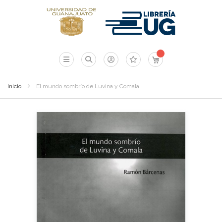
Mi carrito
Inicio
El mundo sombrío de Luvina y Comala