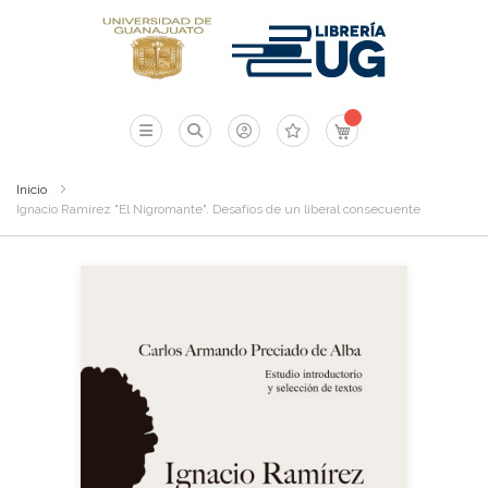
Mi carrito
Inicio
Ignacio Ramírez "El Nigromante". Desafíos de un liberal consecuente