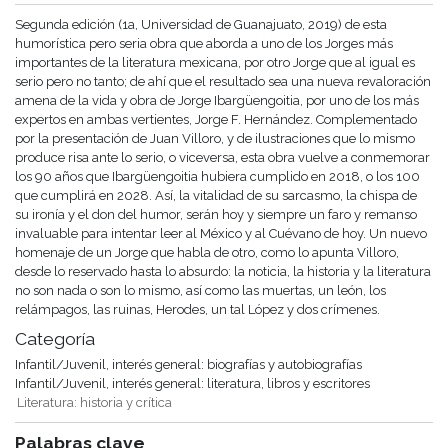
Segunda edición (1a, Universidad de Guanajuato, 2019) de esta
humorística pero seria obra que aborda a uno de los Jorges más
importantes de la literatura mexicana, por otro Jorge que al igual es
serio pero no tanto; de ahí que el resultado sea una nueva revaloración
amena de la vida y obra de Jorge Ibargüengoitia, por uno de los más
expertos en ambas vertientes, Jorge F. Hernández. Complementado
por la presentación de Juan Villoro, y de ilustraciones que lo mismo
produce risa ante lo serio, o viceversa, esta obra vuelve a conmemorar
los 90 años que Ibargüengoitia hubiera cumplido en 2018, o los 100
que cumplirá en 2028. Así, la vitalidad de su sarcasmo, la chispa de
su ironía y el don del humor, serán hoy y siempre un faro y remanso
invaluable para intentar leer al México y al Cuévano de hoy. Un nuevo
homenaje de un Jorge que habla de otro, como lo apunta Villoro,
desde lo reservado hasta lo absurdo: la noticia, la historia y la literatura
no son nada o son lo mismo, así como las muertas, un león, los
relámpagos, las ruinas, Herodes, un tal López y dos crímenes.
Categoría
Infantil/Juvenil, interés general: biografías y autobiografías
Infantil/Juvenil, interés general: literatura, libros y escritores
Literatura: historia y crítica
Palabras clave