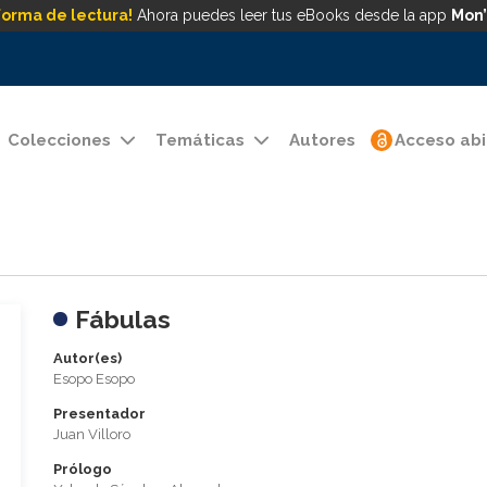
forma de lectura!
Ahora puedes leer tus eBooks desde la app
Mon’
Colecciones
Temáticas
Autores
Acceso abi
Fábulas
Autor(es)
Esopo Esopo
Presentador
Juan Villoro
Prólogo