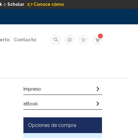
k
o
Scholar
.
👉 Conoce cómo
Mi carrito
erto
Contacto
Impreso
eBook
Opciones de compra