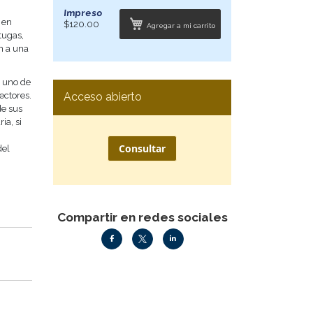
Impreso
 en
$120.00
Agregar a mi carrito
tugas,
n a una
, uno de
lectores.
Acceso abierto
de sus
ia, si
Consultar
del
Compartir en redes sociales