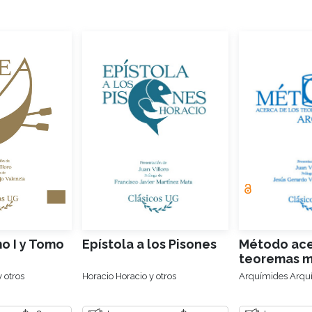
o I y Tomo
Epístola a los Pisones
Método ace
teoremas m
 otros
Horacio Horacio y otros
Arquímides Arquí