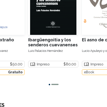
xtraño
Ibargüengoitia y los
El asno de 
senderos cuevanenses
lvarez
Luis Palacios Hernández
Lucio Apuleyo y o
$50.00
$80.00
Impreso
Impreso
Gratuito
eBook
ES