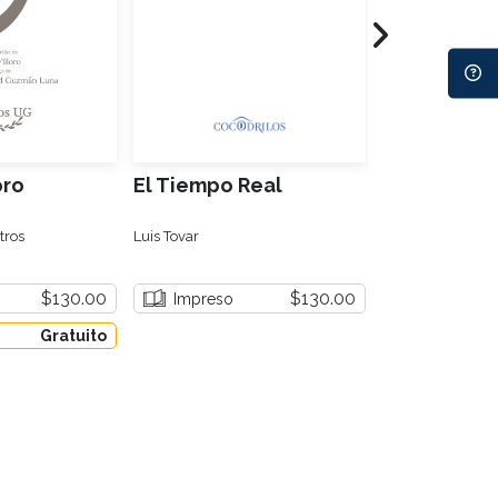
oro
El Tiempo Real
Condomini
tros
Luis Tovar
Ernesto Sánchez
$130.00
$130.00
Impreso
Impreso
Gratuito