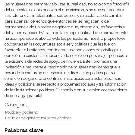
las mujeres nos permite visibilizar su realidad, no solo como fotografía
del contexto sociohistórico en el que vivieron, sino que nos acerca a
sus referencias intelectuales, sus deseos y expectativas de cambio
para alcanzar derechos que entonces se les negaban, o de
permanencia de un orden de género que, entendían, les favo­recía y
debía permanecer. Más allá de la excepcionalidad que comúnmente
ha acompañado el abordaje de las pensadoras, nues­tro propósito es
colocarlas en las coyunturas sociales y políticas que les fueron
favorables o limitantes, considerar sus condiciones de privilegio u
opresión, la existencia o ausencia de nexos con personajes políticos o
la existencia de redes de apoyo de mujeres. Este libro hace una
invitación a recuperar el testimonio de mujeres mexicanas que, a
pesar de la exclusión del espacio de di­sertación política por su
condición de género, encontraron res­quicios para exteriorizar sus
ideas y posicionarse respecto a problemas sociales y transformación
de las instituciones políticas. [Disponible en su versión acceso abierto
de descarga gratuita].
Categoría
Política y gobierno
Estudios de género: mujeres y chicas
Palabras clave