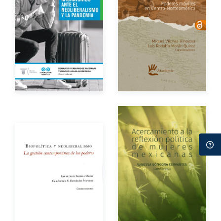
Autores
Año de edición
Año de edición
eBook
Gratuito
Impreso
$250.00
Autor
Autores
Año de edición
Año de edición
eBook
Gratuito
Impreso
$200.00