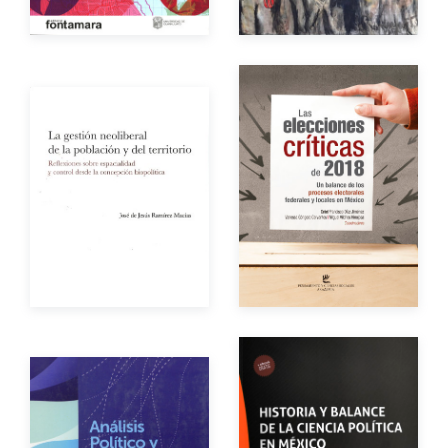
Impreso
$300.00
Impreso
$200.00
Autores
Autor
Año de edición
Año de edición
Impreso
$600.00
Impreso
$150.00
Autor
Autores