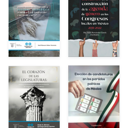
Impreso
$250.00
Autor
Autor
Año de edición
Año de edición
eBook
Gratuito
Impreso
$1,500.00
Autores
Autores
Año de edición
Año de edición
Impreso
$350.00