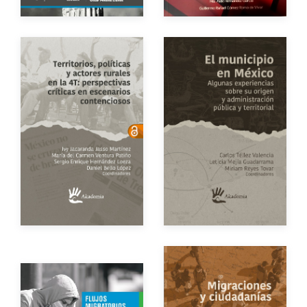
Impreso
$300.00
Autores
Autores
Año de edición
Año de edición
Impreso
$250.00
eBook
Gratuito
Impreso
$250.00
Autores