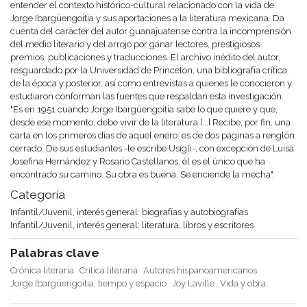
entender el contexto histórico-cultural relacionado con la vida de
Jorge Ibargüengoitia y sus aportaciones a la literatura mexicana. Da
cuenta del carácter del autor guanajuatense contra la incomprensión
del medio literario y del arrojo por ganar lectores, prestigiosos
premios, publicaciones y traducciones. El archivo inédito del autor,
resguardado por la Universidad de Princeton, una bibliografía crítica
de la época y posterior, así como entrevistas a quienes le conocieron y
estudiaron conforman las fuentes que respaldan esta investigación.
"Es en 1951 cuando Jorge Ibargüengoitia sabe lo que quiere y que,
desde ese momento, debe vivir de la literatura [...] Recibe, por fin, una
carta en los primeros días de aquel enero: es de dos páginas a renglón
cerrado. De sus estudiantes -le escribe Usigli-, con excepción de Luisa
Josefina Hernández y Rosario Castellanos, él es el único que ha
encontrado su camino. Su obra es buena. Se enciende la mecha".
Categoría
Infantil/Juvenil, interés general: biografías y autobiografías
Infantil/Juvenil, interés general: literatura, libros y escritores
Palabras clave
Crónica literaria
Crítica literaria
Autores hispanoamericanos
Jorge Ibargüengoitia: tiempo y espacio
Joy Laville
Vida y obra