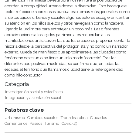
La intención manifiesta de esta obra nos remite a la posibilidad de
abordar la complejidad urbana desde la diversidad. Esto hace que el
lector reflexione sobre casos puntuales o temas más generales, como
si de los tejidos urbanos y sociales algunos autores escogieran centrar
su atención en los hilos sueltos y otros navegaran como lanzadera,
ligando la urdimbre para entretejer un poco más. Las diferentes
aproximaciones a los tejidos patrimoniales recuerdan a las
manifestaciones artísticas en las que los creadores proponen contar la
historia desde la perspectiva del protagonista y no como un narrador
externo. Queda de manifiesto que aproximarse a las ciudades como
fenómeno de estudio no tiene un solo modo "correcto". Tras las
diferentes perspectivas mostradas, se confirma que, en todas las
escalas, el territorio que llamamos ciudad tiene la heterogeneidad
como hilo conductor.
Categoría
Investigación social y estadística
Integración y asimilación social
Palabras clave
Urbanismo
Cambios sociales
Transdisciplina
Ciudades
Cementerios
Paseos
Turismo
Covid-19