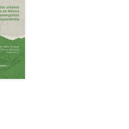
res
dición
$250.00
Gratuito