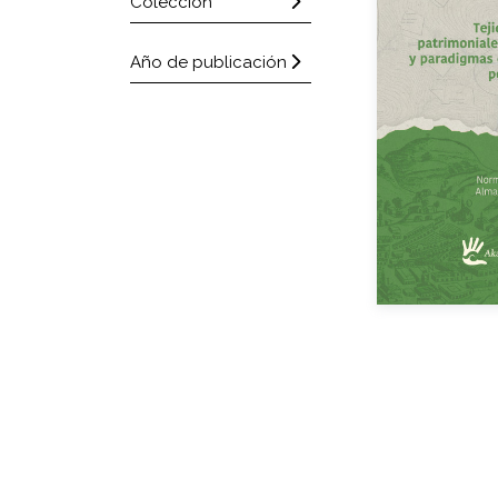
Colección
Año de publicación
Auto
Año de e
Impreso
eBook