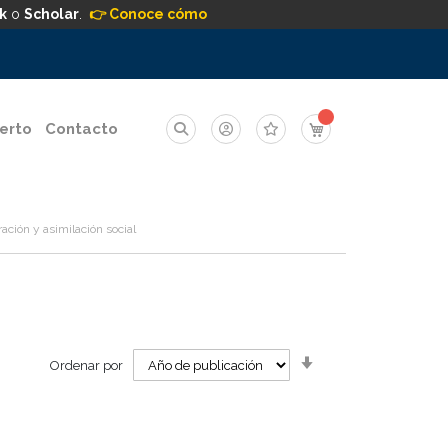
k
o
Scholar
.
👉 Conoce cómo
Mi carrito
erto
Contacto
ración y asimilación social
Orden
Ordenar por
ascendente