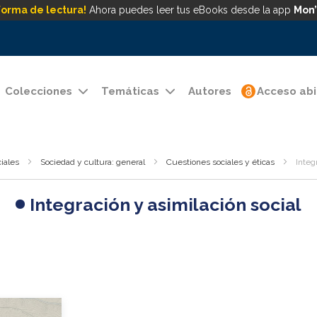
forma de lectura!
Ahora puedes leer tus eBooks desde la app
Mon’
Colecciones
Temáticas
Autores
Acceso abi
iales
Sociedad y cultura: general
Cuestiones sociales y éticas
Integ
Integración y asimilación social