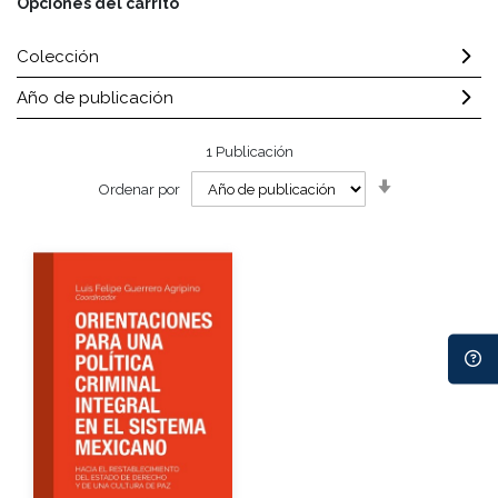
Opciones del carrito
Colección
Año de publicación
1
Publicación
Orden
Ordenar por
ascendente
Autor
Año de edición