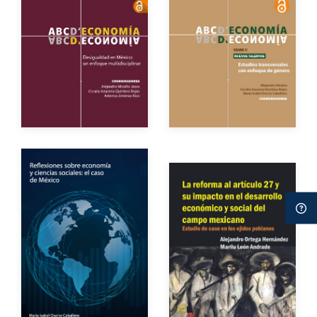
Autores
Año de edición
Año de edición
eBook
Gratuito
eBook
Gratuito
Autores
Autores
Año de edición
Año de edición
Impreso
$400.00