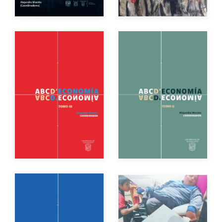
Impreso
$200.00
Autor
Autor
Año de edición
Año de edición
eBook
Gratuito
eBook
Gratuito
Autor
Autores