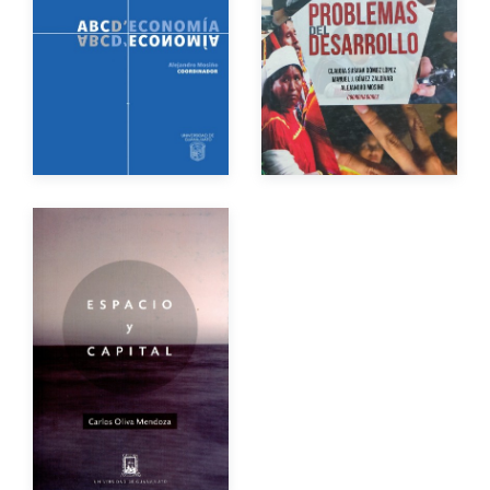
Año de edición
Año de edición
Impreso
$350.00
eBook
Gratuito
Autor
Año de edición
Impreso
$150.00