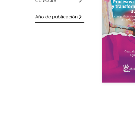
Colección
Aut
Año de publicación
Año de e
eBook
Impreso