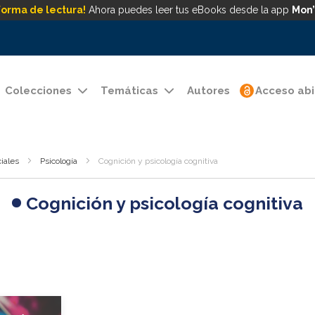
forma de lectura!
Ahora puedes leer tus eBooks desde la app
Mon’
Colecciones
Temáticas
Autores
Acceso abi
iales
Psicología
Cognición y psicología cognitiva
Cognición y psicología cognitiva