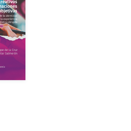
or
dición
Gratuito
$250.00