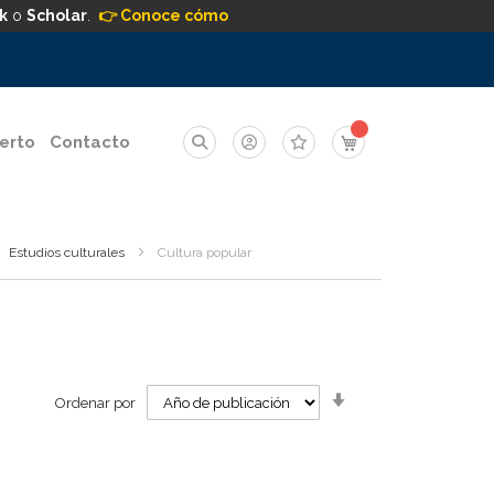
k
o
Scholar
.
👉 Conoce cómo
Mi carrito
erto
Contacto
Estudios culturales
Cultura popular
Orden
Ordenar por
ascendente