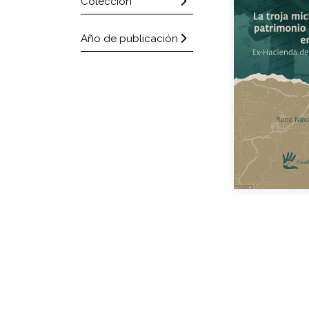
Colección
Año de publicación
Aut
Año de e
eBook
Impreso