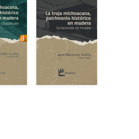
or
Autor
dición
Año de edición
Gratuito
eBook
Gratuito
$250.00
Impreso
$200.00