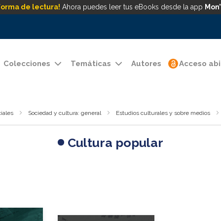
forma de lectura!
Ahora puedes leer tus eBooks desde la app
Mon’
Colecciones
Temáticas
Autores
Acceso abi
iales
Sociedad y cultura: general
Estudios culturales y sobre medios
Cultura popular