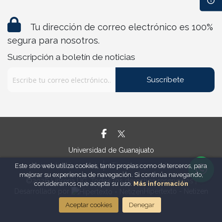
Tu dirección de correo electrónico es 100%
segura para nosotros.
Suscripción a boletín de noticias
Suscríbete
Universidad de Guanajuato
Aviso de privacidad
Términos y condiciones
Este sitio web utiliza cookies, tanto propias como de terceros, para
mejorar su experiencia de navegación. Si continúa navegando,
©2026 Librería UG. Todos los derechos reservados |
consideramos que acepta su uso.
Más información
Desarrollado por
Hipertexto - Netizen
Aceptar cookies
Denegar