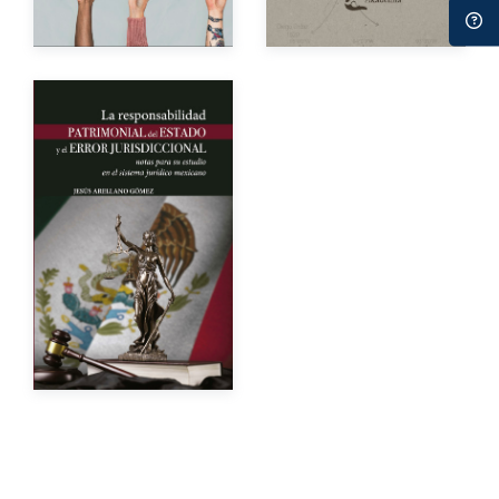
Impreso
$1,500.00
Autor
Año de edición
Impreso
$500.00