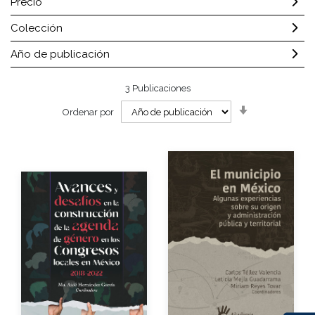
Precio
Colección
Año de publicación
3
Publicaciones
Orden
Ordenar por
ascendente
Autores
Año de edición
Autor
Año de edición
Impreso
$250.00