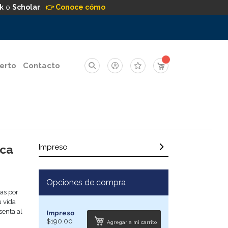
k
o
Scholar
.
👉 Conoce cómo
Mi carrito
erto
Contacto
ica
Impreso
Opciones de compra
eas por
u vida
senta al
Impreso
$190.00
Agregar a mi carrito