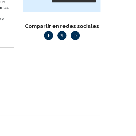
 un
r las
s y
Compartir en redes sociales