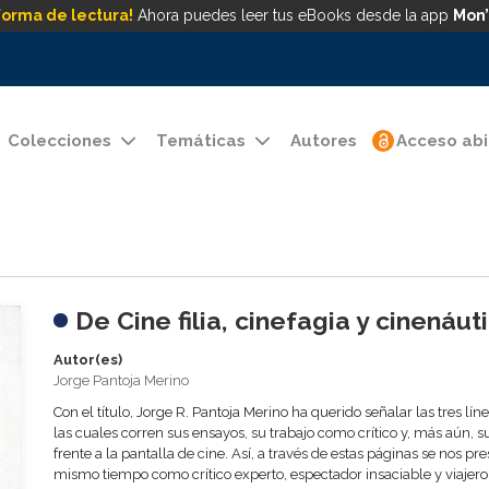
forma de lectura!
Ahora puedes leer tus eBooks desde la app
Mon’
Colecciones
Temáticas
Autores
Acceso abi
De Cine filia, cinefagia y cinenáut
Autor(es)
Jorge Pantoja Merino
Con el título, Jorge R. Pantoja Merino ha querido señalar las tres lín
las cuales corren sus ensayos, su trabajo como crítico y, más aún, s
frente a la pantalla de cine. Así, a través de estas páginas se nos pre
mismo tiempo como crítico experto, espectador insaciable y viajero