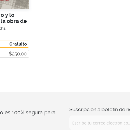
o y lo
 la obra de
el Toro
cha
Gratuito
$250.00
Suscripción a boletín de n
co es 100% segura para