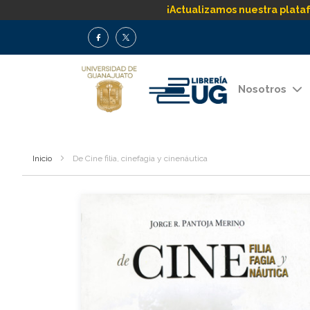
¡Actualizamos nuestra plata
Nosotros
Inicio
De Cine filia, cinefagia y cinenáutica