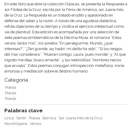
En este libro que abre la colección Clásicas, se presenta la Respuesta a
sor Filotea de la Cruz, escrita por la Fénix de América, sor Juana Inés
de la Cruz. La Respuesta es un tratado erudito y apasionado en
defensa del saber y la razón. A través de una agudeza dialéctica,
refuta objeciones de su tiempo y vindica el ejercicio intelectual como
vía de plenitud. Esta edición es acompañada por una selección de
siete poemas emblemáticos de la Décima Musa: el romance “Estos
versos, lector mío”; los sonetos “En perseguirme, Mundo, ¿qué
interesas?”, “¿Tan grande, ¡ay hado!, mi delito ha sido”, “Si los riesgos
del mar considerara”, “Mueran contigo, Laura, pues moriste” y “Al que
ingrato me deja, busco amante”; y las redondillas “Hombres necios
que acusáis”. Estos poemas conjugan introspección metafísica, ironía
amorosa y meditación sobre el destino humano.
Categoría
Poesía
Poesía
Poesía
Palabras clave
Lírica
Sentir
Poesía
Barroca
Sor Juana Inés de la Cruz
Novohispana
Versos