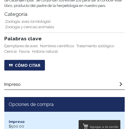
de cada ejemplar. Se conjuntan los esfuerzos para dar a conocer este
libro, producto del padre de la herpetología en nuestro país.
Categoría
Zoología: aves (ornitología)
Zoología y ciencias animales
Palabras clave
Ejemplares de aves
Nombres científicos
Tratamiento zoológico
Ciencia
Fauna
Historia natural
CÓMO CITAR
Impreso
Opciones de compra
Impreso
$500.00
Agregar a mi carrito