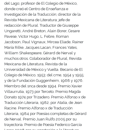
del Lago; profesor de El Colegio de México,
donde creó el Centro de Enseñanza e
Investigación de la Traducción; director de la
Revista Mexicana de Literatura; jefe de
redacción de Plural. Traductor de Giuseppe
Ungaretti, André Breton, Alain Borer, Cesare
Pavese, Victor Hugo, L. Febre, Roman
Jacobson, Paul Vignaux, Mircea Eliade, Rainer
María Rilke, Jacques Lacan, Frances Yates,
William Shakespeare, Gérard de Nerval y
muchos otros. Colaborador de Plural, Revista
Mexicana de Literatura, Revista de la
Universidad de México y Vuelta. Becario de El
Colegio de México, 1953; del cme, 1954 y 1955;
y de la Fundación Guggenheim, 1968 y 1976.
Miembro del snca desde 1994. Premio Xavier
Villaurrutia, 1973 por Terceto. Premio Magda
Donato 1974 por Trizadero. Premio Alfonso x de
Traducción Literaria, 1982, por Atalía, de Jean
Racine. Premio Alfonso x de Traducción
Literaria, 1984 por Poesías completas de Gérard
de Nerval. Premio Juan Rulfo 2005 por su
trayectoria. Premio de Poesía Federico García