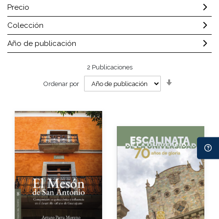
Precio
Colección
Año de publicación
2
Publicaciones
Orden
Ordenar por
ascendente
Autor
Autor
Año de edición
Año de edición
Impreso
$120.00
Impreso
$400.00