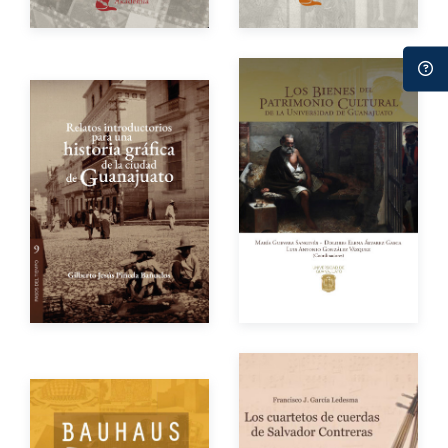
Impreso
$250.00
Autores
Autor
Año de edición
Año de edición
eBook
Gratuito
eBook
Gratuito
Impreso
$450.00
Impreso
$220.00
Autor