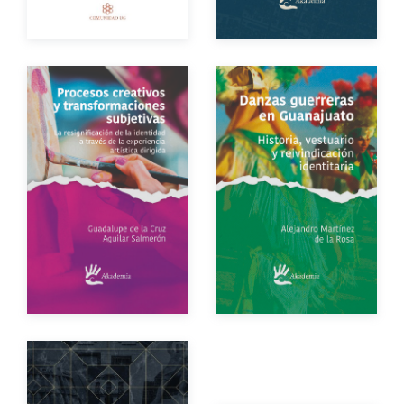
Impreso
$250.00
Autor
Autor
Año de edición
Año de edición
eBook
Gratuito
eBook
Gratuito
Impreso
$250.00
Impreso
$250.00