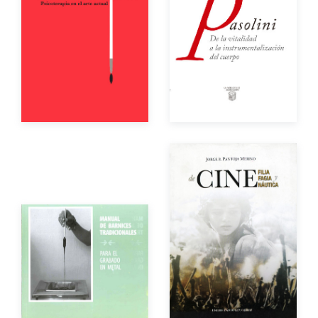
Año de edición
Año de edición
Impreso
$200.00
Impreso
$200.00
eBook
Gratuito
Autor
Año de edición
Autor
Impreso
$190.00
Año de edición