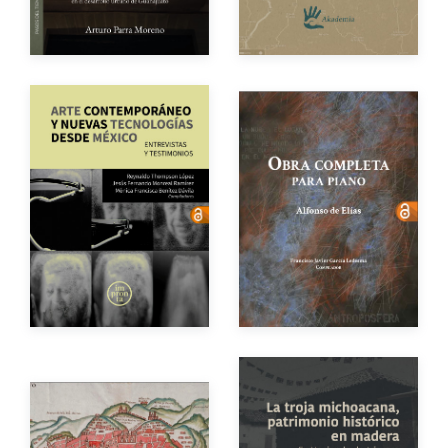
Impreso
$120.00
Impreso
$250.00
Autor
Autores
Año de edición
Año de edición
eBook
Gratuito
eBook
Gratuito
Impreso
$250.00
Autor
Autores