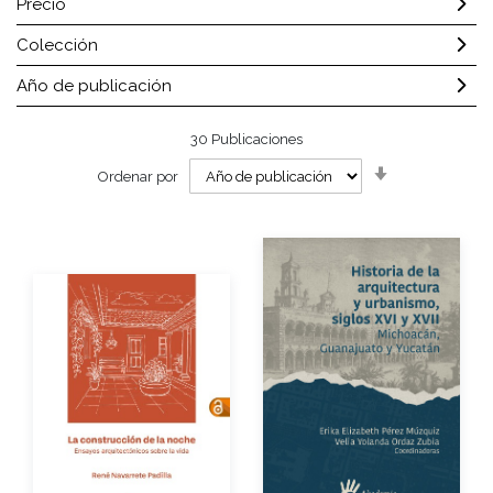
Precio
Colección
Año de publicación
30
Publicaciones
Orden
Ordenar por
ascendente
Autores
Autor
Año de edición
Año de edición
eBook
Gratuito
eBook
Gratuito