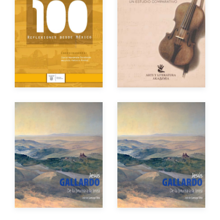
Autores
Año de edición
Año de edición
eBook
Gratuito
eBook
Gratuito
Autor
Autor
Año de edición
Año de edición
Impreso
$450.00
Impreso
$600.00