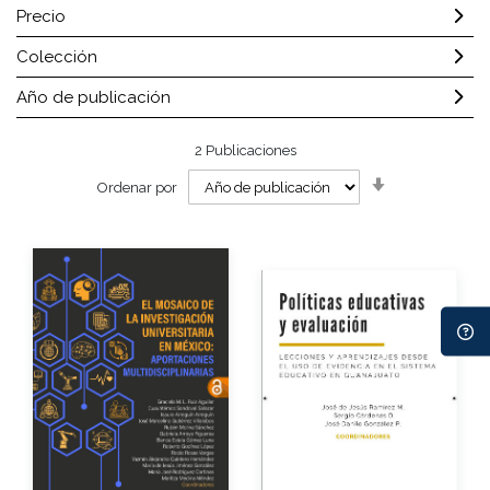
Precio
Colección
Año de publicación
2
Publicaciones
Orden
Ordenar por
ascendente
Autores
Autores
Año de edición
Año de edición
Impreso
$120.00