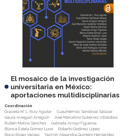
El mosaico de la investigación
universitaria en México:
aportaciones multidisciplinarias
Coordinación
Graciela M. L. Ruiz Aguilar
Cuauhtémoc Sandoval Salazar
Isaura Arreguín Arreguín
José Marcelino Gutiérrez Villalobos
Rubén Molina Sánchez
Gabriela Arroyo Figueroa
Blanca Estela Gómez Luna
Roberto Godínez López
Rocío Rosas Vargas
Yazmín Alejandra Quintero Hernández