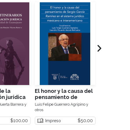
de la
El honor y la causa del
Relaciones
ón jurídica
pensamiento de
universitari
rsidad de
Sergio García Ramírez
uerta Barrera y
Luis Felipe Guerrero Agripino y
Eduardo Pérez Al
en el sistema jurídico
otros
mexicano e
$100.00
$50.00
eBook
Impreso
interamericano