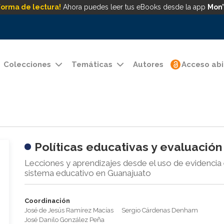
forma de lectura!
Ahora puedes leer tus eBooks desde la app
Mon’
Colecciones
Temáticas
Autores
Acceso abi
Políticas educativas y evaluación
Lecciones y aprendizajes desde el uso de evidencia 
sistema educativo en Guanajuato
Coordinación
José de Jesús Ramírez Macías
Sergio Cárdenas Denham
José Danilo González Peña