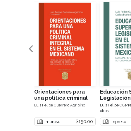
Orientaciones para
Educación S
una política criminal
Legislación
integral en el sistema
Sistema Me
Luis Felipe Guerrero Agripino
Luis Felipe Guerr
mexicano
otros
$150.00
Impreso
Impreso