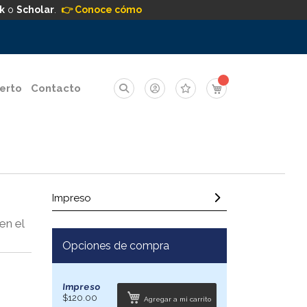
k
o
Scholar
.
👉 Conoce cómo
Mi carrito
erto
Contacto
Impreso
en el
Opciones de compra
Impreso
$120.00
Agregar a mi carrito