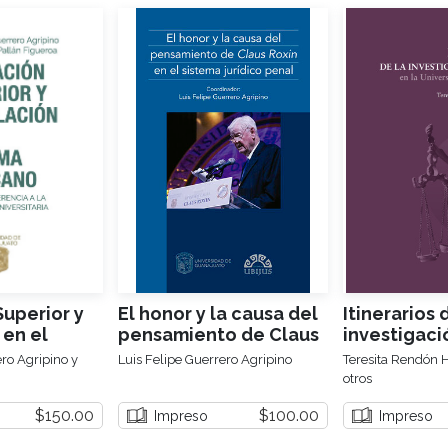
uperior y
El honor y la causa del
Itinerarios 
 en el
pensamiento de Claus
investigaci
xicano
Roxin en el sistema
en la Unive
ero Agripino y
Luis Felipe Guerrero Agripino
Teresita Rendón H
jurídico penal
Guanajuato
otros
$150.00
$100.00
Impreso
Impreso