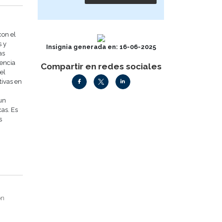
con el
s y
Insignia generada en: 16-06-2025
as
uencia
Compartir en redes sociales
el
tivas en
un
as. Es
s
ón