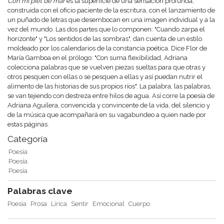
Con mi piel de mar
es la superficie de una sensación profunda,
construida con el oficio paciente de la escritura, con el lanzamiento de
un puñado de letras que desembocan en una imagen individual y a la
vez del mundo. Las dos partes que lo componen: "Cuando zarpa el
horizonte" y "Los sentidos de las sombras", dan cuenta de un estilo
moldeado por los calendarios de la constancia poética. Dice Flor de
María Gamboa en el prólogo: "Con suma flexibilidad, Adriana
colecciona palabras que se vuelven piezas sueltas para que otras y
otros pesquen con ellas o se pesquen a ellas y así puedan nutrir el
alimento de las historias de sus propios ríos". La palabra, las palabras,
se van tejiendo con destreza entre hilos de agua. Así corre la poesía de
Adriana Aguilera, convencida y convincente de la vida, del silencio y
de la música que acompañará en su vagabundeo a quien nade por
estas páginas.
Categoría
Poesía
Poesía
Poesía
Palabras clave
Poesía
Prosa
Lírica
Sentir
Emocional
Cuerpo