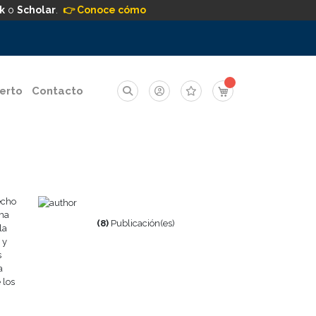
k
o
Scholar
.
👉 Conoce cómo
Mi carrito
erto
Contacto
echo
ema
(8)
Publicación(es)
la
 y
s
a
 los