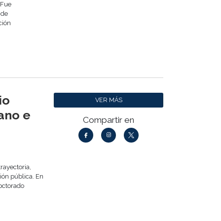
.Fue
 de
ción
io
VER MÁS
ano e
Compartir en
trayectoria,
ión pública. En
octorado