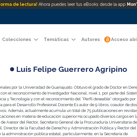
forma de lectura!
Ahora puedes leer tus eBooks desde la app
Mon’
Colecciones
Temáticas
Autores
Acceso abi
Luis Felipe Guerrero Agripino
enales por la Universidad de Guanajuato. Obtuvo el grado de Doctor en Der
on el reconocimiento de Investigador Nacional, nivel 1, por parte del Sist
cia y Tecnología y con el reconocimiento del “Perfil deseable” otorgado por 
 para el Desarrollo Profesional Docente.Es autor de 9 libros, coautor de dos
tivos. Además, actualmente acumula un total de 75 publicaciones en revista
caciones en materia de educación superior.Ha ocupado diversos cargos en l
de Asesor del Rector, Secretario General de la Procuraduría Universitaria de
, Director de la Facultad de Derecho y Administración Pública y Rector del
la administración pública estatal, particularmente, en la Secretaría de