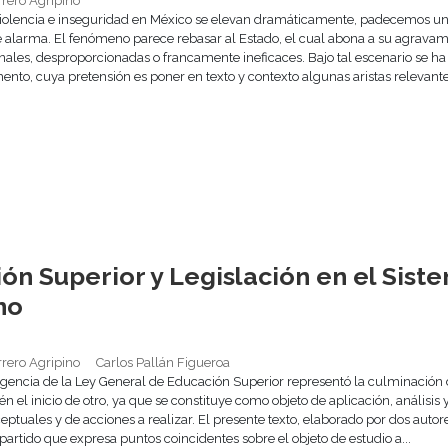
rrero Agripino
violencia e inseguridad en México se elevan dramáticamente, padecemos u
 alarma. El fenómeno parece rebasar al Estado, el cual abona a su agravam
nales, desproporcionadas o francamente ineficaces. Bajo tal escenario se ha
nto, cuya pretensión es poner en texto y contexto algunas aristas relevantes
ón Superior y Legislación en el Sist
no
rrero Agripino
Carlos Pallán Figueroa
igencia de la Ley General de Educación Superior representó la culminación 
 el inicio de otro, ya que se constituye como objeto de aplicación, análisis
ptuales y de acciones a realizar. El presente texto, elaborado por dos autore
artido que expresa puntos coincidentes sobre el objeto de estudio a...