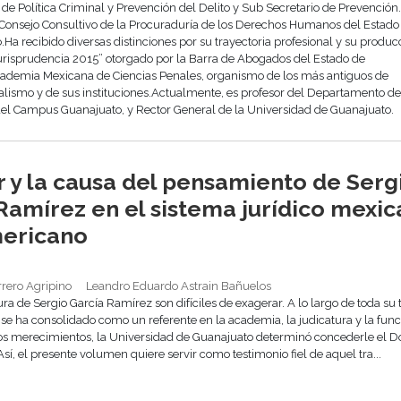
e Política Criminal y Prevención del Delito y Sub Secretario de Prevención
Consejo Consultivo de la Procuraduría de los Derechos Humanos del Estado
Ha recibido diversas distinciones por su trayectoria profesional y su produc
Jurisprudencia 2015” otorgado por la Barra de Abogados del Estado de
ademia Mexicana de Ciencias Penales, organismo de los más antiguos de
alismo y de sus instituciones.Actualmente, es profesor del Departamento de
 del Campus Guanajuato, y Rector General de la Universidad de Guanajuato.
r y la causa del pensamiento de Serg
Ramírez en el sistema jurídico mexic
mericano
rrero Agripino
Leandro Eduardo Astrain Bañuelos
gura de Sergio García Ramírez son difíciles de exagerar. A lo largo de toda su 
se ha consolidado como un referente en la academia, la judicatura y la func
os merecimientos, la Universidad de Guanajuato determinó concederle el D
sí, el presente volumen quiere servir como testimonio fiel de aquel tra...