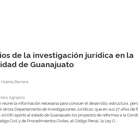
ios de la investigación jurídica en la
idad de Guanajuato
 Huerta Barrera
rrero Agripino
n reúne la información necesaria para conocer el desarrollo, estructura, per
l otrora Departamento de Investigaciones Jurídicas, que en sus 27 años de fr
1-2008) aportó al estado de Guanajuato los proyectos de reformas a la Consti
ódigo Civil y de Procedimientos Civiles, al Código Penal, la Ley O...