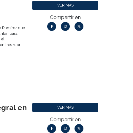
VER MÁS
Compartir en
cía Ramírez que
untan para
 el
n tres rubr...
egral en
VER MÁS
Compartir en