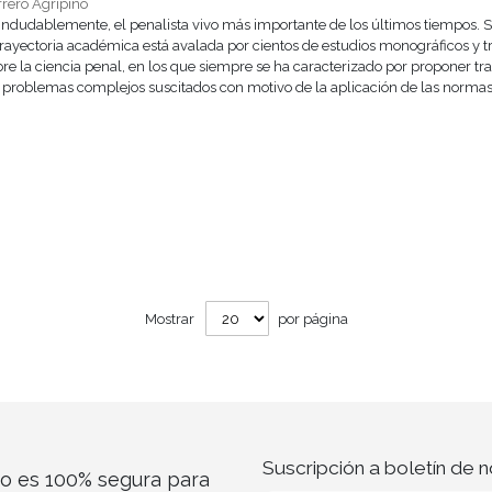
rrero Agripino
 indudablemente, el penalista vivo más importante de los últimos tiempos. 
rayectoria académica está avalada por cientos de estudios monográficos y t
bre la ciencia penal, en los que siempre se ha caracterizado por proponer tr
 problemas complejos suscitados con motivo de la aplicación de las norma
Mostrar
por página
Suscripción a boletín de n
co es 100% segura para