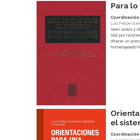
Para lo
Coordinación
Luis Felipe Gue
Sean vastos y d
sólo por razone
ofrecer un acer
homenajeado ha 
Orienta
el sist
Coordinación