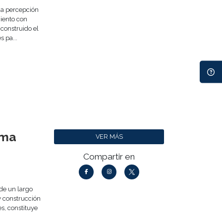
na percepción
iento con
 construido el
 pa...
ema
VER MÁS
Compartir en
de un largo
 y construcción
s, constituye