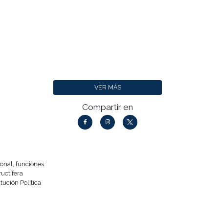
VER MÁS
Compartir en
sonal, funciones
uctífera
tución Política