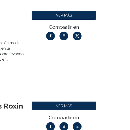
VER MÁS
Compartir en
cación media
 en la
 sobrellevando
er...
s Roxin
VER MÁS
Compartir en