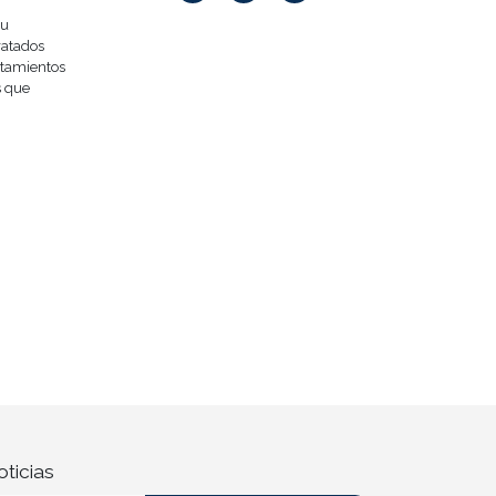
Su
ratados
atamientos
s que
oticias