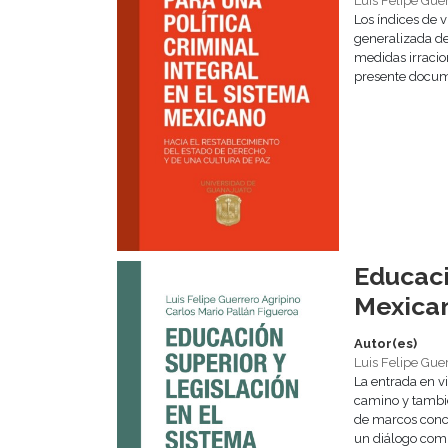
Luis Felipe Gue
Los índices de 
generalizada de
medidas irracio
presente docume
Educaci
Mexica
Autor(es)
Luis Felipe Gue
La entrada en v
camino y también
de marcos conce
un diálogo comp