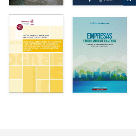
eBook
Gratuito
Autores
Autor
Año de edición
Año de edición
Impreso
$300.00
Impreso
$100.00