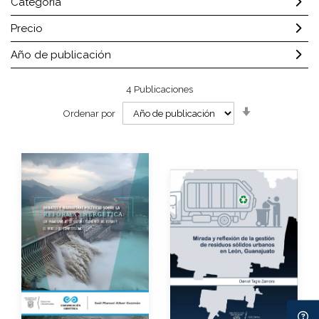
Categoría
Precio
Año de publicación
4
Publicaciones
Orden
Ordenar por
ascendente
Autor
Autor
Año de edición
Año de edición
eBook
Gratuito