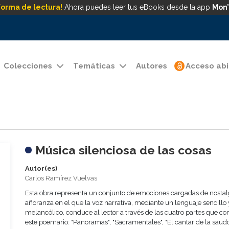
forma de lectura!
Ahora puedes leer tus eBooks desde la app
Mon’
Colecciones
Temáticas
Autores
Acceso abi
Música silenciosa de las cosas
Autor(es)
Carlos Ramírez Vuelvas
Esta obra representa un conjunto de emociones cargadas de nostal
añoranza en el que la voz narrativa, mediante un lenguaje sencillo 
melancólico, conduce al lector a través de las cuatro partes que 
este poemario: "Panoramas", "Sacramentales", "El cantar de la saud