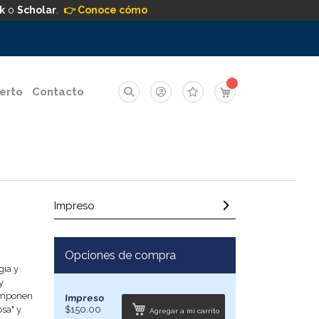
k
o
Scholar
.
👉 Conoce cómo
Mi carrito
erto
Contacto
Impreso
Opciones de compra
gia y
y
componen
Impreso
osa" y
$150.00
Agregar a mi carrito