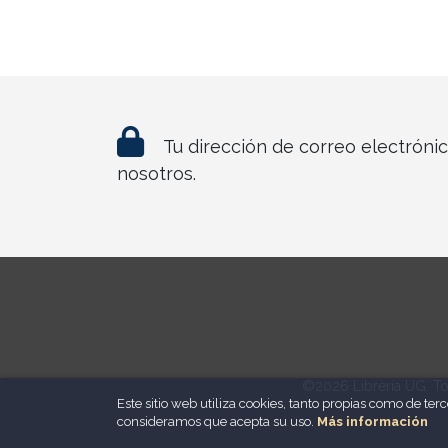
Tu dirección de correo electróni
nosotros.
©2026 Librería UG. To
Este sitio web utiliza cookies, tanto propias como de te
consideramos que acepta su uso.
Más información