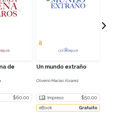
ena de
Un mundo extraño
Umbrales
a
Oliverio Macías Álvarez
Luis Paniagua
$60.00
$50.00
Impreso
Impreso
eBook
Gratuito