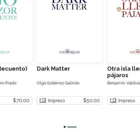
(Recuento)
Dark Matter
Otra isla ll
pájaros
ro Prado
Olga Gutiérrez Galindo
Benjamín Valdivi
$70.00
$50.00
Impreso
Impreso