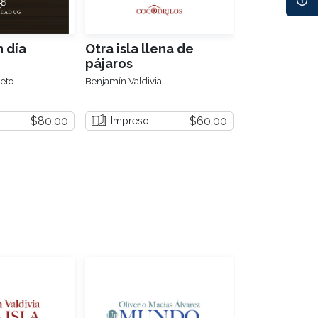
n día
Otra isla llena de
Gas lacrim
pájaros
otras cosas
poemas
eto
Benjamín Valdivia
Ángel Ortuño
$80.00
$60.00
Impreso