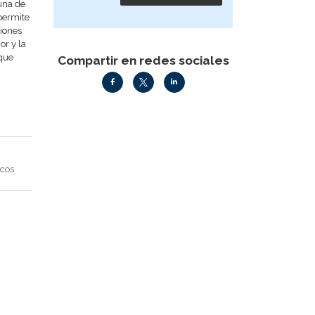
una de
permite
ciones
or y la
 que
Compartir en redes sociales
cos