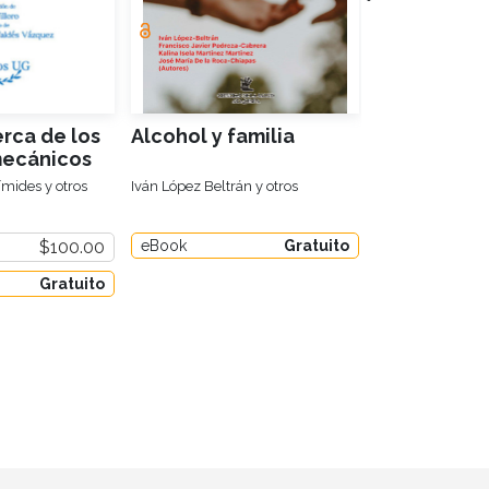
rca de los
Alcohol y familia
Protocolo 
ecánicos
Investigaci
Estudiante
mides y otros
Iván López Beltrán y otros
Norma Elvira Mo
Enfermería
$100.00
eBook
Gratuito
eBook
Gratuito