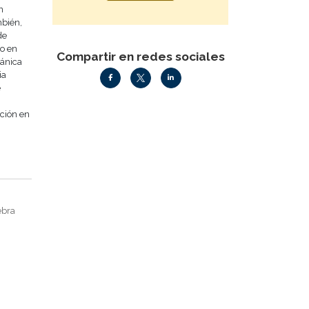
n
mbién,
de
o en
Compartir en redes sociales
ánica
ia
e
ación en
ebra