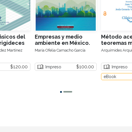
sicos del
Empresas y medio
Método ace
rigideces
ambiente en México.
teoremas m
La influencia del
dez Martínez
María Ofelia Camacho García
Arquímides Arquí
sector empresarial en
el diseño de
$120.00
$100.00
Impreso
Impreso
instrumentos
ambientales
eBook