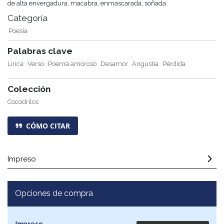
de alta envergadura, macabra, enmascarada, soñada.
Categoría
Poesía
Palabras clave
Lírica
Verso
Poema amoroso
Desamor
Angustia
Pérdida
Colección
Cocodrilos
CÓMO CITAR
Impreso
Opciones de compra
Impreso