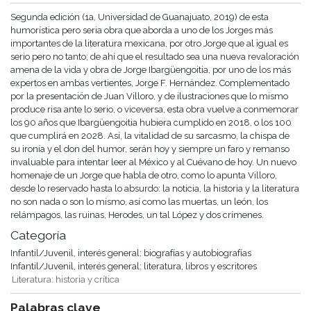
Segunda edición (1a, Universidad de Guanajuato, 2019) de esta
humorística pero seria obra que aborda a uno de los Jorges más
importantes de la literatura mexicana, por otro Jorge que al igual es
serio pero no tanto; de ahí que el resultado sea una nueva revaloración
amena de la vida y obra de Jorge Ibargüengoitia, por uno de los más
expertos en ambas vertientes, Jorge F. Hernández. Complementado
por la presentación de Juan Villoro, y de ilustraciones que lo mismo
produce risa ante lo serio, o viceversa, esta obra vuelve a conmemorar
los 90 años que Ibargüengoitia hubiera cumplido en 2018, o los 100
que cumplirá en 2028. Así, la vitalidad de su sarcasmo, la chispa de
su ironía y el don del humor, serán hoy y siempre un faro y remanso
invaluable para intentar leer al México y al Cuévano de hoy. Un nuevo
homenaje de un Jorge que habla de otro, como lo apunta Villoro,
desde lo reservado hasta lo absurdo: la noticia, la historia y la literatura
no son nada o son lo mismo, así como las muertas, un león, los
relámpagos, las ruinas, Herodes, un tal López y dos crímenes.
Categoría
Infantil/Juvenil, interés general: biografías y autobiografías
Infantil/Juvenil, interés general: literatura, libros y escritores
Literatura: historia y crítica
Palabras clave