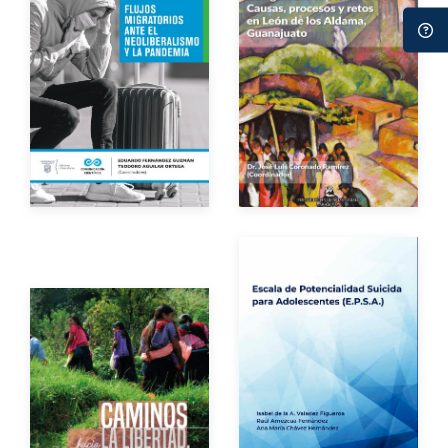
Autores
Autor
Año de edición
Año de edición
Impreso
$250.00
eBook
Gratuito
Autores
Autor
Año de edición
Año de edición