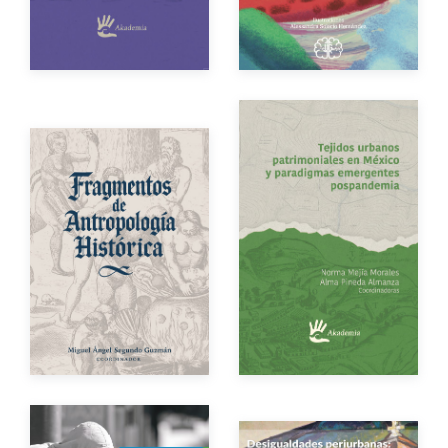
eBook
Gratuito
Impreso
$150.00
Impreso
$250.00
Autor
Autores
Año de edición
Año de edición
eBook
Gratuito
Impreso
$250.00
eBook
Gratuito