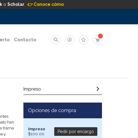
k
o
Scholar
.
👉 Conoce cómo
Mi carrito
erto
Contacto
Impreso
Opciones de compra
antes
uato han
la trama
Impreso
Pedir por encargo
ha y
$100.00