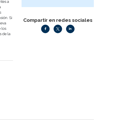
ntes a
a
s
sión. Si
Compartir en redes sociales
leva
 los
s de la