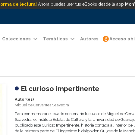
forma de lectura!
Ahora puedes leer tus eBooks desde la app
Mon’
Colecciones
Temáticas
Autores
Acceso abi
El curioso impertinente
Autor(es)
Miguel de Cervantes Saavedra
Para conmemorar el cuarto centenario luctuoso de Miguel de Cerv
Saavedra, el Instituto Estatal de Cultura y la Universidad de Guanaj
publicado este Curioso Impertinente, historia contada al interior de 
de la primera parte de El ingenioso hidalgo don Quijote de la Manc