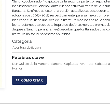
"Sancho, gobernador" -capítulos de la segunda parte, correspondie
los sinsabores de Sancho Panza cuando estuvo al frente de la ínsul
Barataria. Se ofrece al lector una versión actualizada, basados en la
ediciones de 1605 y 1615, respectivamente, para su mejor compren
bien cada cual tiene una idea de la literatura o de los fines que conl
leerla, estamos claros que la inquietud de Anselmo y las bromas de
duques a Sancho permitirán (re)descubrir que los llamados clásico
literatura no son ni por asomo aburridos.
Categoría
Aventura de ficción
Palabras clave
Don Quijote de la Mancha
Sancho
Capítulos
Aventura
Caballería
Humor
CÓMO CITAR
s