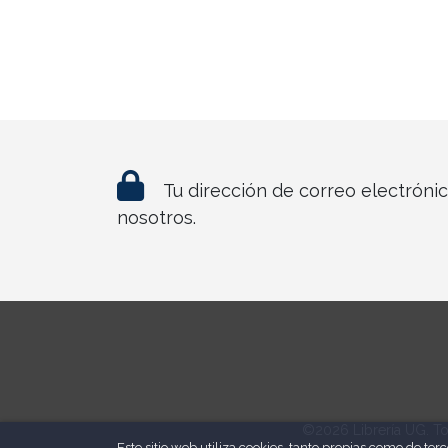
Tu dirección de correo electróni
nosotros.
©2026 Librería UG. To
Este sitio web utiliza cookies, tanto propias como de te