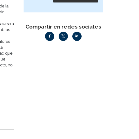
de la
mio
a
scurso a
Compartir en redes sociales
labras
itores
la
idad que
que
cto, no