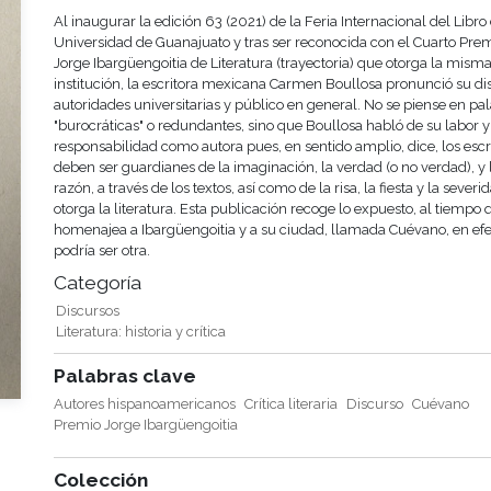
Al inaugurar la edición 63 (2021) de la Feria Internacional del Libro 
Universidad de Guanajuato y tras ser reconocida con el Cuarto Pre
Jorge Ibargüengoitia de Literatura (trayectoria) que otorga la mism
institución, la escritora mexicana Carmen Boullosa pronunció su di
autoridades universitarias y público en general. No se piense en pa
"burocráticas" o redundantes, sino que Boullosa habló de su labor y
responsabilidad como autora pues, en sentido amplio, dice, los escr
deben ser guardianes de la imaginación, la verdad (o no verdad), y 
razón, a través de los textos, así como de la risa, la fiesta y la sever
otorga la literatura. Esta publicación recoge lo expuesto, al tiempo 
homenajea a Ibargüengoitia y a su ciudad, llamada Cuévano, en efe
podría ser otra.
Categoría
Discursos
Literatura: historia y crítica
Palabras clave
Autores hispanoamericanos
Crítica literaria
Discurso
Cuévano
Premio Jorge Ibargüengoitia
Colección