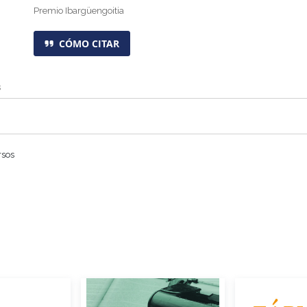
Premio Ibargüengoitia
CÓMO CITAR
s
rsos