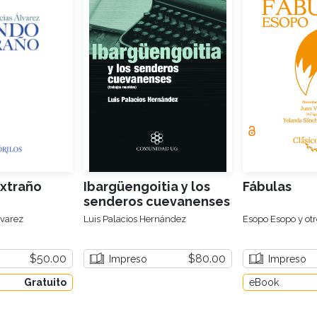
xtraño
Ibargüengoitia y los
Fábulas
senderos cuevanenses
lvarez
Luis Palacios Hernández
Esopo Esopo y otr
$50.00
$80.00
Impreso
Impreso
Gratuito
eBook