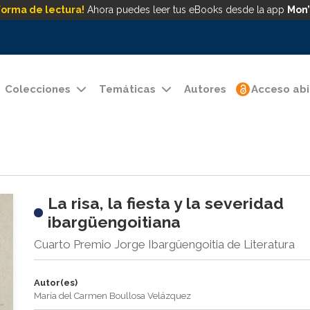
forma de lectura!
Ahora puedes leer tus eBooks desde la app
Mon’
Colecciones
Temáticas
Autores
Acceso abi
La risa, la fiesta y la severidad
ibargüengoitiana
Cuarto Premio Jorge Ibargüengoitia de Literatura
Autor(es)
María del Carmen Boullosa Velázquez