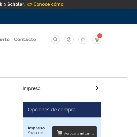
k
o
Scholar
.
👉 Conoce cómo
Mi carrito
erto
Contacto
Impreso
Opciones de compra
Impreso
$120.00
Agregar a mi carrito