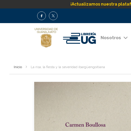
¡Actualizamos nuestra plata
Nosotros
Inicio
La risa, la fiesta y la severidad ibargüengoitiana