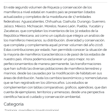
En este segundo volumen de Riqueza y conservación de los
mamíferos a nivel estatal en nuestro país se presentan listados
actualizados y completos de la mastofauna de 17 entidades
federativas: Aguascalientes, Chihuahua, Coahuila, Durango, Guerrero,
Jalisco, México, Michoacán, Morelos, Nuevo León, Puebla, Yucatán y
Zacatecas, que completan los inventarios de los 32 estados de la
República Mexicana, así como un capítulo que integra un análisis de
los mamíferos mexicanos, su distribución, diversidad y conservación,
que completa y complementa aquel primer volumen del año 2016.
Estas contribuciones por estado, han permitido conocer la situación de
la mayoría de mamíferos (característicos o de paso) de los estados de
nuestro país. Ahora podemos esclarecer un poco mejor, no sin
perfeccionamientos de manera permanente, las transformaciones
que han sufrido las diversas poblaciones de mamíferos terrestres y
marinos, desde las causadas por la modificación de hábitats en sus
áreas de distribución, hasta los cambios taxonómicos y nomenclaturas
que se han registrado en los últimos años. Los estudios se
complementan con tablas comparativas, gráficos, apéndices, que dan
cuenta de ejemplares, territorios y amenazas, desde una perspectiva
científica hacia el cuidado y conservación ambiental.
Categoría
Zoología: mamíferos (mastozoología)