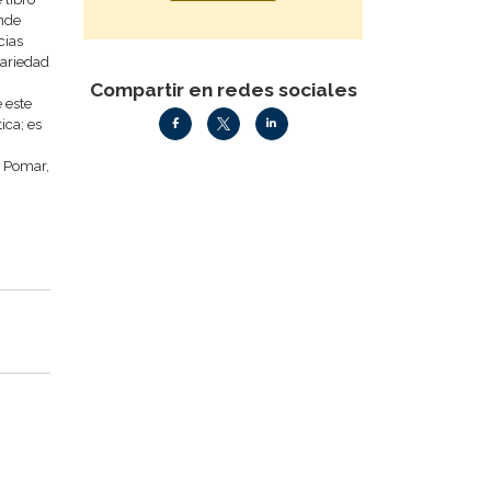
onde
cias
variedad
Compartir en redes sociales
 este
ica; es
o Pomar,