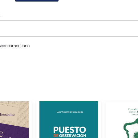
s
ispanoamericano