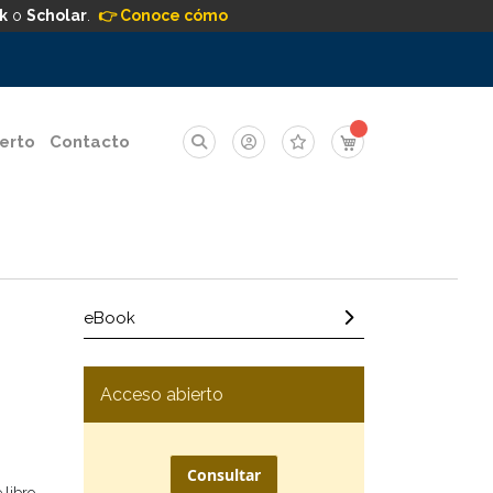
k
o
Scholar
.
👉 Conoce cómo
Mi carrito
erto
Contacto
eBook
Acceso abierto
Consultar
 libro