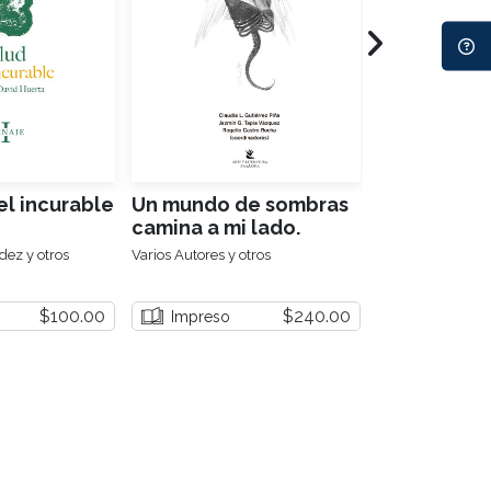
el incurable
Un mundo de sombras
Pasolini
camina a mi lado.
Estudios críticos de la
ez y otros
Varios Autores y otros
Rogelio Castro R
obra de Amparo Dávila
$100.00
$240.00
Impreso
Impreso