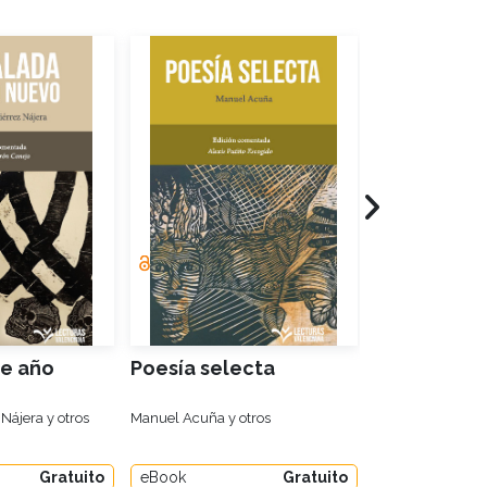
de año
Poesía selecta
La mujer m
Nájera y otros
Manuel Acuña y otros
Antonieta Rivas M
Gratuito
eBook
Gratuito
eBook