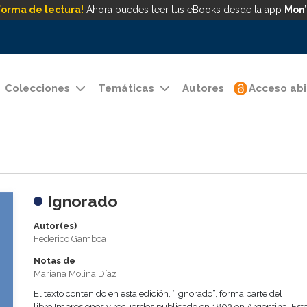
forma de lectura!
Ahora puedes leer tus eBooks desde la app
Mon’
Colecciones
Temáticas
Autores
Acceso abi
Ignorado
Autor(es)
Federico Gamboa
Notas de
Mariana Molina Díaz
El texto contenido en esta edición, “Ignorado”, forma parte del
libro Impresiones y recuerdos publicado en 1893 en Argentina. Este