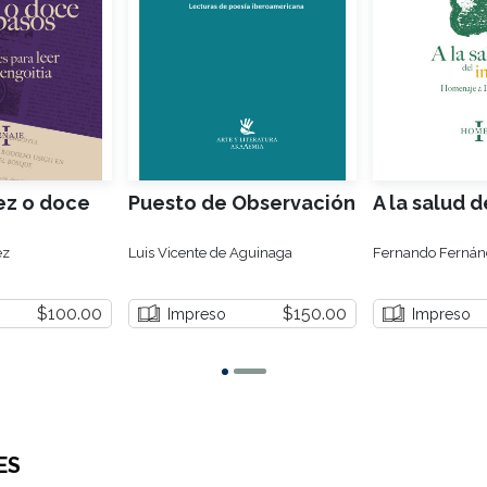
ez o doce
Puesto de Observación
A la salud d
ez
Luis Vicente de Aguinaga
Fernando Fernánd
$100.00
$150.00
Impreso
Impreso
ES